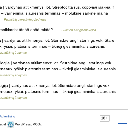
a | vardynas atitikmenys: lot. Streptocitta rus. сорочья майна, f
nas – varnėniniai siauresnis terminas – molukinė šarkinė maina
… …
Paukščių pavadinimų žodynas
 maikkarist tänää enää mitää? …
Suomen slangisanakirjaa
 | vardynas atitikmenys: lot. Sturnidae angl. starlings vok. Stare
yšiai: platesnis terminas – tikrieji giesmininkai siauresnis
pavadinimų žodynas
ogija | vardynas atitikmenys: lot. Sturnidae angl. starlings vok.
eaux ryšiai: platesnis terminas – tikrieji giesmininkai siauresnis
pavadinimų žodynas
gija | vardynas atitikmenys: lot. Sturnidae angl. starlings vok.
eaux ryšiai: platesnis terminas – tikrieji giesmininkai siauresnis
pavadinimų žodynas
Advertising
18+
upal,
WordPress, MODx.