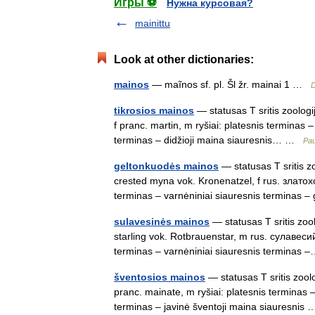
Игры ⚽
Нужна курсовая?
mainittu
Look at other dictionaries:
mainos
— maĩnos sf. pl. Šl žr. mainai 1 …
D
tikrosios mainos
— statusas T sritis zoologi
f pranc. martin, m ryšiai: platesnis terminas 
terminas – didžioji maina siauresnis… …
Pau
geltonkuodės mainos
— statusas T sritis z
crested myna vok. Kronenatzel, f rus. златох
terminas – varnėniniai siauresnis terminas
sulavesinės mainos
— statusas T sritis zoo
starling vok. Rotbrauenstar, m rus. сулавесий
terminas – varnėniniai siauresnis termina
šventosios mainos
— statusas T sritis zool
pranc. mainate, m ryšiai: platesnis terminas 
terminas – javinė šventoji maina siauresni