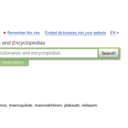
Remember this site
Embed dictionaries into your website
EN
s and Encyclopedias
Search!
Interpretations
nos
,
mainosjuliste
,
mainoslehtinen
,
plakaatti
,
reklaami