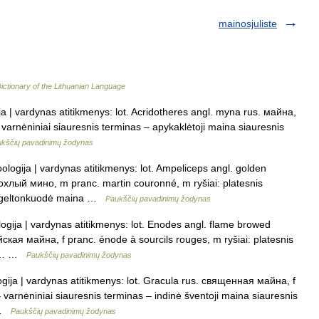
mainosjuliste
ictionary of the Lithuanian Language
ja | vardynas atitikmenys: lot. Acridotheres angl. myna rus. майна,
– varnėniniai siauresnis terminas – apykaklėtoji maina siauresnis
kščių pavadinimų žodynas
oologija | vardynas atitikmenys: lot. Ampeliceps angl. golden
охлый мино, m pranc. martin couronné, m ryšiai: platesnis
 – geltonkuodė maina …
Paukščių pavadinimų žodynas
logija | vardynas atitikmenys: lot. Enodes angl. flame browed
ская майна, f pranc. énode à sourcils rouges, m ryšiai: platesnis
s –… …
Paukščių pavadinimų žodynas
ogija | vardynas atitikmenys: lot. Gracula rus. священная майна, f
– varnėniniai siauresnis terminas – indinė šventoji maina siauresnis
s …
Paukščių pavadinimų žodynas