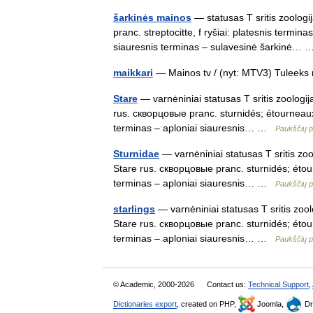
šarkinės mainos
— statusas T sritis zoologij
pranc. streptocitte, f ryšiai: platesnis termi
siauresnis terminas – sulavesinė šarkinė
maikkari
— Mainos tv / (nyt: MTV3) Tuleeks
Stare
— varnėniniai statusas T sritis zoologija
rus. скворцовые pranc. sturnidés; étourneaux r
terminas – aploniai siauresnis… …
Paukščių 
Sturnidae
— varnėniniai statusas T sritis zool
Stare rus. скворцовые pranc. sturnidés; étourn
terminas – aploniai siauresnis… …
Paukščių 
starlings
— varnėniniai statusas T sritis zoolo
Stare rus. скворцовые pranc. sturnidés; étourn
terminas – aploniai siauresnis… …
Paukščių 
© Academic, 2000-2026
Contact us:
Technical Support
,
Dictionaries export
, created on PHP,
Joomla,
Dr