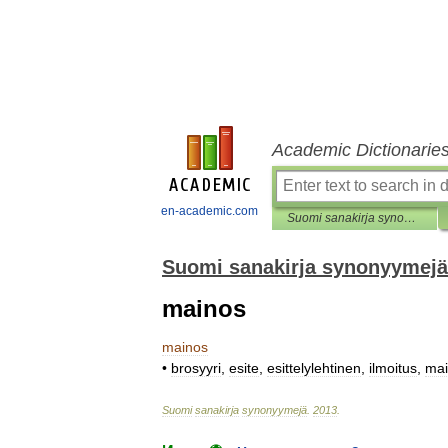
Academic Dictionarie
en-academic.com
Suomi sanakirja synonyymejä
Suomi sanakirja synonyymejä
mainos
mainos
•
brosyyri
,
esite
,
esittelylehtinen
,
ilmoitus
,
mai
Suomi
sanakirja
synonyymejä
.
2013
.